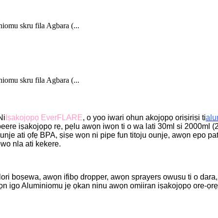
omu skru fila Agbara (...
omu skru fila Agbara (...
Ni
Iṣakojọpọ EverFLARE
, o yoo iwari ohun akojọpọ oriṣiriṣi ti
alu
 ibeere iṣakojọpọ rẹ, pẹlu awọn iwọn ti o wa lati 30ml si 2000ml 
unje ati ọfẹ BPA, ṣiṣe wọn ni pipe fun titoju ounjẹ, awọn epo pa
wo nla ati kekere.
i boṣewa, awọn ifibọ dropper, awọn sprayers owusu ti o dara, ati
wọn igo Aluminiomu jẹ ọkan ninu awọn omiiran iṣakojọpọ ore-ọrẹ j