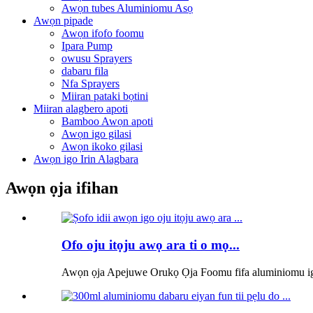
Awọn tubes Aluminiomu Asọ
Awọn pipade
Awọn ifofo foomu
Ipara Pump
owusu Sprayers
dabaru fila
Nfa Sprayers
Miiran pataki bọtini
Miiran alagbero apoti
Bamboo Awọn apoti
Awọn igo gilasi
Awọn ikoko gilasi
Awọn igo Irin Alagbara
Awọn ọja ifihan
Ofo oju itọju awọ ara ti o mọ...
Awọn ọja Apejuwe Orukọ Ọja Foomu fifa aluminiomu ig