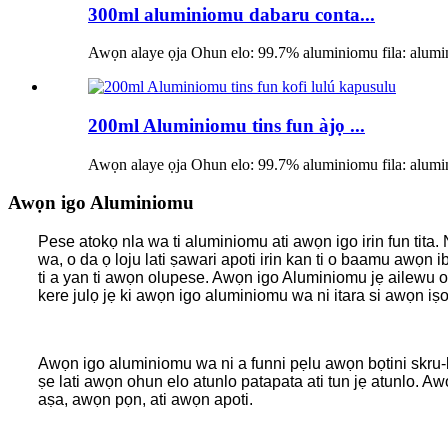
300ml aluminiomu dabaru conta...
Awọn alaye ọja Ohun elo: 99.7% aluminiomu fila: alumini
200ml Aluminiomu tins fun àjọ ...
Awọn alaye ọja Ohun elo: 99.7% aluminiomu fila: alumini
Awọn igo Aluminiomu
Pese atokọ nla wa ti aluminiomu ati awọn igo irin fun tita. 
wa, o da ọ loju lati ṣawari apoti irin kan ti o baamu awọn
ti a yan ti awọn olupese. Awọn igo Aluminiomu jẹ ailewu o
kere julọ jẹ ki awọn igo aluminiomu wa ni itara si awọn iṣo
Awọn igo aluminiomu wa ni a funni pẹlu awọn bọtini skru-lor
ṣe lati awọn ohun elo atunlo patapata ati tun jẹ atunlo. A
aṣa, awọn pọn, ati awọn apoti.