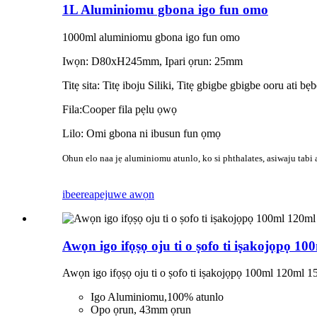
1L Aluminiomu gbona igo fun omo
1000ml aluminiomu gbona igo fun omo
Iwọn: D80xH245mm, Ipari ọrun: 25mm
Titẹ sita: Titẹ iboju Siliki, Titẹ gbigbe gbigbe ooru ati bẹb
Fila:Cooper fila pẹlu ọwọ
Lilo: Omi gbona ni ibusun fun ọmọ
Ohun elo naa jẹ aluminiomu atunlo, ko si phthalates, asiwaju tabi 
ibeere
apejuwe awọn
Awọn igo ifọṣọ oju ti o ṣofo ti iṣakojọpọ
Awọn igo ifọṣọ oju ti o ṣofo ti iṣakojọpọ 100ml 120ml
Igo Aluminiomu,100% atunlo
Opo ọrun, 43mm ọrun