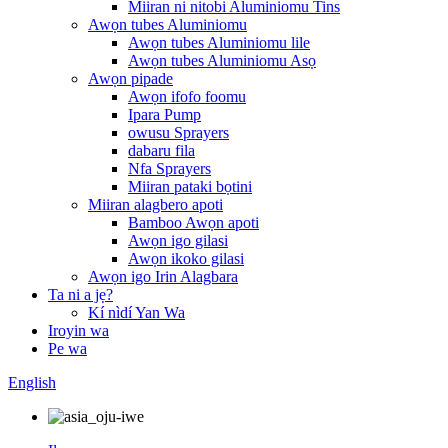
Miiran ni nitobi Aluminiomu Tins
Awọn tubes Aluminiomu
Awọn tubes Aluminiomu lile
Awọn tubes Aluminiomu Asọ
Awọn pipade
Awọn ifofo foomu
Ipara Pump
owusu Sprayers
dabaru fila
Nfa Sprayers
Miiran pataki bọtini
Miiran alagbero apoti
Bamboo Awọn apoti
Awọn igo gilasi
Awọn ikoko gilasi
Awọn igo Irin Alagbara
Ta ni a jẹ?
Kí nìdí Yan Wa
Iroyin wa
Pe wa
English