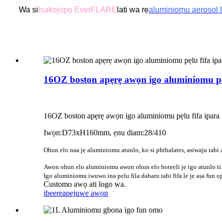
Wa si
Iṣakojọpọ EverFLARE
lati wa rẹ
aluminiomu aerosol 
16OZ boston apẹrẹ awọn igo aluminiomu pẹl
16OZ boston apẹrẹ awọn igo aluminiomu pẹlu fifa ipara
Iwọn:D73xH160mm, ẹnu diam:28/410
Ohun elo naa jẹ aluminiomu atunlo, ko si phthalates, asiwaju tabi 
Awọn ohun elo aluminiomu awọn ohun elo hotẹẹli jẹ igo atunlo ti o f
Igo aluminiomu iwuwo ina pẹlu fila dabaru tabi fifa le jẹ aṣa fun ọ
Customo awọ ati logo wa.
ibeere
apejuwe awọn