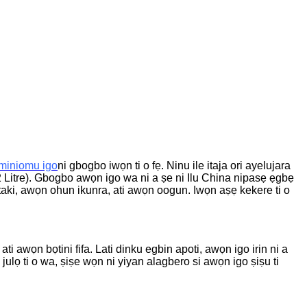
miniomu igo
ni gbogbo iwọn ti o fẹ. Ninu ile itaja ori ayelujara
(2 Litre). Gbogbo awọn igo wa ni a ṣe ni Ilu China nipasẹ ẹgbẹ
taki, awọn ohun ikunra, ati awọn oogun. Iwọn aṣẹ kekere ti o
 awọn bọtini fifa. Lati dinku egbin apoti, awọn igo irin ni a
ulọ ti o wa, ṣiṣe wọn ni yiyan alagbero si awọn igo ṣiṣu ti