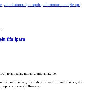
le
,
aluminiomu igo agolo
,
aluminiomu o tẹle igo
!
u fifa ipara
awọn nkan ipalara miiran, atunlo ati atunlo.
un ọ ni irọrun ṣugbọn ni ilera diẹ sii, ti ọrọ-aje ati ọna ayika.
pọlọpọ awọn apẹrẹ bi ibeere rẹ.