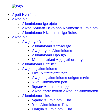
Apoti Everflare
Awọn ọja
Aluminiomu igo ojutu
Awọn Solusan Iṣakojọpọ Kosimetik Aluminiomu
Aluminiomu Nkanmimu Igo Solusan
Awọn ọja
Awọn igo Aluminiomu
Aluminiomu Aerosol igo
Awọn agolo Aluminiomu
Aluminiomu Opo igo
Miiran ti adani Apẹrẹ ati ọrun igo
Aluminiomu Canister
Awọn idẹ aluminiomu
Oval Aluminiomu pọn
Awọn idẹ aluminiomu onigun mẹrin
Yika Aluminiomu pọn
Square Aluminiomu pọn
Awọn apẹrẹ miiran Awọn idẹ aluminiomu
Aluminiomu Tins
Sqaure Aluminiomu Tins
Yika Aluminiomu Tins
Onigun Aluminiomu Tins