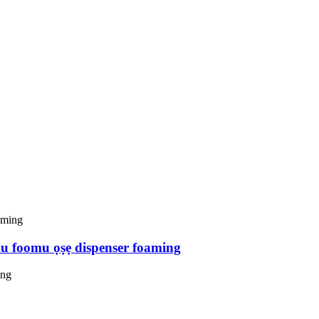
mu foomu ọṣẹ dispenser foaming
ing