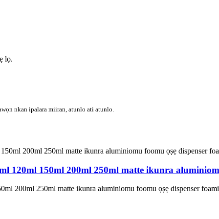
ẹ lọ.
awọn nkan ipalara miiran, atunlo ati atunlo.
 100ml 120ml 150ml 200ml 250ml matte ikunra aluminio
 150ml 200ml 250ml matte ikunra aluminiomu foomu ọṣẹ dispenser foam