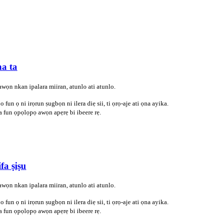
a ta
awọn nkan ipalara miiran, atunlo ati atunlo.
un ọ ni irọrun ṣugbọn ni ilera diẹ sii, ti ọrọ-aje ati ọna ayika.
a fun ọpọlọpọ awọn apẹrẹ bi ibeere rẹ.
fa ṣiṣu
awọn nkan ipalara miiran, atunlo ati atunlo.
un ọ ni irọrun ṣugbọn ni ilera diẹ sii, ti ọrọ-aje ati ọna ayika.
a fun ọpọlọpọ awọn apẹrẹ bi ibeere rẹ.