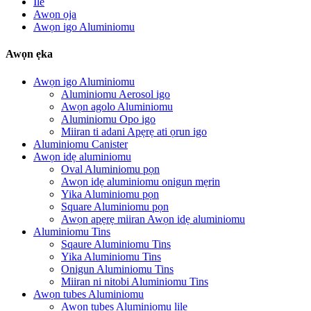
Ile
Awọn ọja
Awọn igo Aluminiomu
Awọn ẹka
Awọn igo Aluminiomu
Aluminiomu Aerosol igo
Awọn agolo Aluminiomu
Aluminiomu Opo igo
Miiran ti adani Apẹrẹ ati ọrun igo
Aluminiomu Canister
Awọn idẹ aluminiomu
Oval Aluminiomu pọn
Awọn idẹ aluminiomu onigun mẹrin
Yika Aluminiomu pọn
Square Aluminiomu pọn
Awọn apẹrẹ miiran Awọn idẹ aluminiomu
Aluminiomu Tins
Sqaure Aluminiomu Tins
Yika Aluminiomu Tins
Onigun Aluminiomu Tins
Miiran ni nitobi Aluminiomu Tins
Awọn tubes Aluminiomu
Awọn tubes Aluminiomu lile