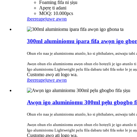
Foaming fifa ni ṣiṣu
Apẹrẹ ti adani
MOQ: 10.000pcs
ibeere
apejuwe awọn
300ml aluminiomu ipara fifa awọn igo gbon
Ohun elo naa jẹ aluminiomu atunlo, ko si phthalates, asiwaju tabi 
Awọn ohun elo aluminiomu awọn ohun elo hotẹẹli jẹ igo atunlo ti o f
Igo aluminiomu Lightweight pẹlu fila dabaru tabi fifa soke le jẹ aṣ
Customo awọ ati logo wa.
ibeere
apejuwe awọn
Awọn igo aluminiomu 300ml pẹlu gbogbo fi
Ohun elo naa jẹ aluminiomu atunlo, ko si phthalates, asiwaju tabi 
Awọn ohun elo aluminiomu awọn ohun elo hotẹẹli jẹ igo atunlo ti o f
Igo aluminiomu Lightweight pẹlu fila dabaru tabi fifa soke le jẹ aṣ
Customo awọ ati logo wa.