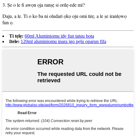
3. Ṣe o le fi awọn ọja ranṣẹ si orilẹ-ede mi?
Daju, a le. Ti o ko ba ni oludari ọkọ oju omi tirẹ, a le ṣe iranlọwọ
fun ọ.
Ti tẹlẹ:
60ml Aluminiomu idẹ fun tatuu bota
Itele:
120ml aluminiomu ipara igo pẹlu oparun fifa