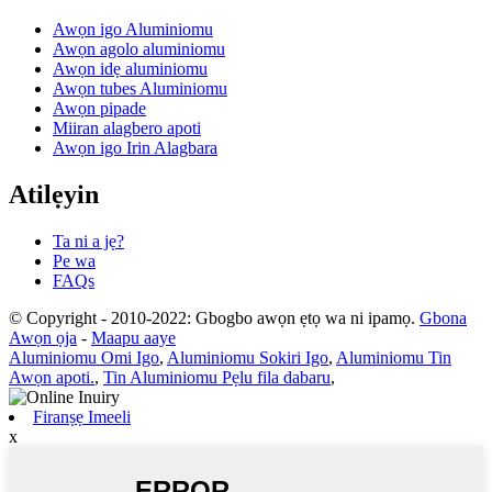
Awọn igo Aluminiomu
Awọn agolo aluminiomu
Awọn idẹ aluminiomu
Awọn tubes Aluminiomu
Awọn pipade
Miiran alagbero apoti
Awọn igo Irin Alagbara
Atilẹyin
Ta ni a jẹ?
Pe wa
FAQs
© Copyright - 2010-2022: Gbogbo awọn ẹtọ wa ni ipamọ.
Gbona
Awọn ọja
-
Maapu aaye
Aluminiomu Omi Igo
,
Aluminiomu Sokiri Igo
,
Aluminiomu Tin
Awọn apoti.
,
Tin Aluminiomu Pẹlu fila dabaru
,
Firanṣẹ Imeeli
x