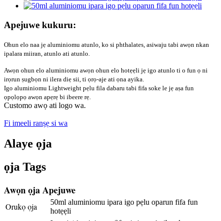
Apejuwe kukuru:
Ohun elo naa jẹ aluminiomu atunlo, ko si phthalates, asiwaju tabi awọn nkan
ipalara miiran, atunlo ati atunlo.
Awọn ohun elo aluminiomu awọn ohun elo hotẹẹli jẹ igo atunlo ti o fun ọ ni
irọrun ṣugbọn ni ilera diẹ sii, ti ọrọ-aje ati ọna ayika.
Igo aluminiomu Lightweight pẹlu fila dabaru tabi fifa soke le jẹ aṣa fun
ọpọlọpọ awọn apẹrẹ bi ibeere rẹ.
Customo awọ ati logo wa.
Fi imeeli ranṣẹ si wa
Alaye ọja
ọja Tags
Awọn ọja Apejuwe
50ml aluminiomu ipara igo pẹlu oparun fifa fun
Orukọ ọja
hotẹẹli