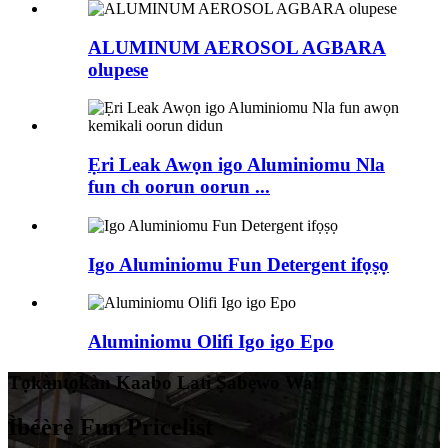
ALUMINUM AEROSOL AGBARA
olupese
Ẹri Leak Awọn igo Aluminiomu Nla
fun ch oorun oorun ...
Igo Aluminiomu Fun Detergent ifọṣọ
Aluminiomu Olifi Igo igo Epo
Tọkàntọkàn Kaabo Lati Ṣabẹwo Wa!
Ìbéèrè Fun Pricelist