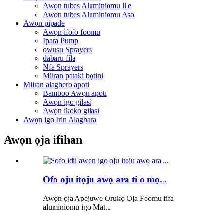
Awọn tubes Aluminiomu lile
Awọn tubes Aluminiomu Asọ
Awọn pipade
Awọn ifofo foomu
Ipara Pump
owusu Sprayers
dabaru fila
Nfa Sprayers
Miiran pataki bọtini
Miiran alagbero apoti
Bamboo Awọn apoti
Awọn igo gilasi
Awọn ikoko gilasi
Awọn igo Irin Alagbara
Awọn ọja ifihan
Ofo oju itọju awọ ara ti o mọ...
Awọn ọja Apejuwe Orukọ Ọja Foomu fifa
aluminiomu igo Mat...