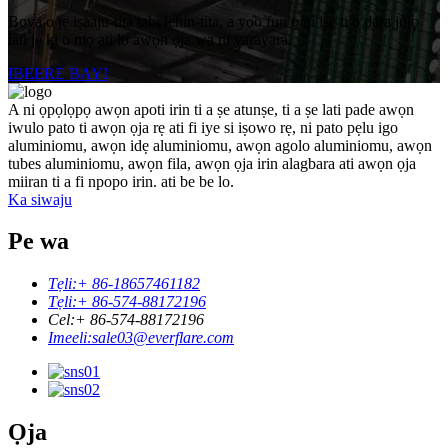
Boya o jẹ iṣaaju-tita tabi lẹhin-tita, a yoo fun ọ ni iṣẹ ti o dara julọ
lati jẹ ki o mọ ati lo awọn ọja wa ni yarayara.
IBEERE BAYI
A ni ọpọlọpọ awọn apoti irin ti a ṣe atunṣe, ti a ṣe lati pade awọn
iwulo pato ti awọn ọja rẹ ati fi iye si iṣowo rẹ, ni pato pẹlu igo
aluminiomu, awọn idẹ aluminiomu, awọn agolo aluminiomu, awọn
tubes aluminiomu, awọn fila, awọn ọja irin alagbara ati awọn ọja
miiran ti a fi npopo irin. ati be be lo.
Ka siwaju
Pe wa
Tẹli:
+ 86-18657461182
Tẹli:
+ 86-574-88172196
Cel:
+ 86-574-88172196
Imeeli:
sale03@everflare.com
Ọja