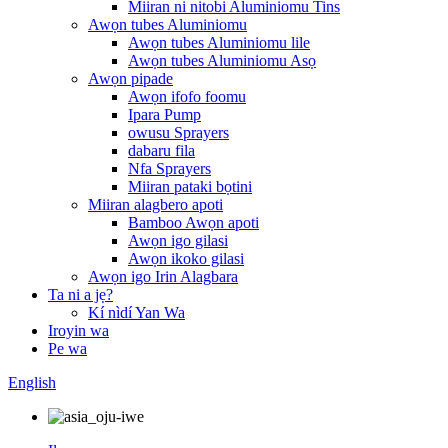
Miiran ni nitobi Aluminiomu Tins
Awọn tubes Aluminiomu
Awọn tubes Aluminiomu lile
Awọn tubes Aluminiomu Asọ
Awọn pipade
Awọn ifofo foomu
Ipara Pump
owusu Sprayers
dabaru fila
Nfa Sprayers
Miiran pataki bọtini
Miiran alagbero apoti
Bamboo Awọn apoti
Awọn igo gilasi
Awọn ikoko gilasi
Awọn igo Irin Alagbara
Ta ni a jẹ?
Kí nìdí Yan Wa
Iroyin wa
Pe wa
English