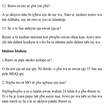
12. Báwo ni mo ṣe gbà yín gbọ́?
A ṣe akiyesi otitọ bi igbesi aye ile-iṣẹ wa, Yato si, iṣeduro iṣowo wa
lati Alibaba, aṣẹ ati owo rẹ yoo ni idaniloju.
13. Ṣe o le fun atilẹyin ọja awọn ọja rẹ?
Bẹẹni, a fa iṣeduro itelorun lori gbogbo awọn ohun kan. Jọwọ lero
ọfẹ lati dahun lẹsẹkẹsẹ ti o ko ba ni idunnu pẹlu didara tabi iṣẹ wa.
Idahun Idahun
1.Bawo ni pipẹ akoko iṣelọpọ rẹ?
O da lori ọja ati aṣẹ qty. Ni deede, o gba wa ni awọn ọjọ 15 fun aṣẹ
pẹlu MOQ qty.
2. Nigba wo ni MO le gba agbasọ ọrọ naa?
Nigbagbogbo a sọ ọ laarin awọn wakati 24 lẹhin ti a gba ibeere rẹ.
Ti o ba jẹ iyara pupọ lati gba asọye naa. Jọwọ pe wa tabi sọ fun wa
ninu meeli rẹ, ki a le ṣe akiyesi pataki ibeere rẹ.