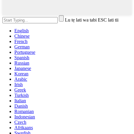
Lu tẹ lati wa tabi ESC lati tii
English
Chinese
French
German
Portuguese
Spanish
Russian
Japanese
Korean
Arabic
Irish
Greek
Turkish
Italian
Danish
Romanian
Indonesian
Czech
Afrikaans
Swedish