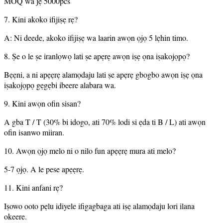
MOQ wa jẹ 5000pcs
7. Kini akoko ifijiṣẹ rẹ?
A: Ni deede, akoko ifijiṣẹ wa laarin awọn ọjọ 5 lẹhin timo.
8. Ṣe o le ṣe iranlọwọ lati ṣe apẹrẹ awọn iṣẹ ọna iṣakojọpọ?
Bẹẹni, a ni apẹẹrẹ alamọdaju lati ṣe apẹrẹ gbogbo awọn iṣẹ ọna
iṣakojọpọ gẹgẹbi ibeere alabara wa.
9. Kini awọn ofin sisan?
A gba T / T (30% bi idogo, ati 70% lodi si ẹda ti B / L) ati awọn
ofin isanwo miiran.
10. Awọn ọjọ melo ni o nilo fun apẹẹrẹ mura ati melo?
5-7 ọjọ. A le pese apẹẹrẹ.
11. Kini anfani rẹ?
Iṣowo ooto pẹlu idiyele ifigagbaga ati iṣẹ alamọdaju lori ilana
okeere.