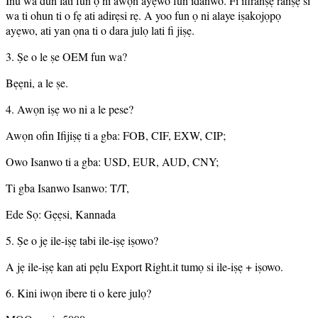
Inu wa dun lati fun ọ ni awọn ayẹwo fun idanwo. Fi ifiranṣẹ ranṣẹ si
wa ti ohun ti o fẹ ati adirẹsi rẹ. A yoo fun ọ ni alaye iṣakojọpọ
ayẹwo, ati yan ọna ti o dara julọ lati fi jiṣẹ.
3. Ṣe o le ṣe OEM fun wa?
Bẹẹni, a le ṣe.
4. Awọn iṣẹ wo ni a le pese?
Awọn ofin Ifijiṣẹ ti a gba: FOB, CIF, EXW, CIP;
Owo Isanwo ti a gba: USD, EUR, AUD, CNY;
Ti gba Isanwo Isanwo: T/T,
Ede Sọ: Gẹẹsi, Kannada
5. Ṣe o jẹ ile-iṣẹ tabi ile-iṣẹ iṣowo?
A jẹ ile-iṣẹ kan ati pẹlu Export Right.it tumọ si ile-iṣẹ + iṣowo.
6. Kini iwọn ibere ti o kere julọ?