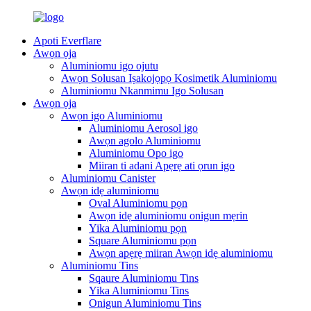
Apoti Everflare
Awọn ọja
Aluminiomu igo ojutu
Awọn Solusan Iṣakojọpọ Kosimetik Aluminiomu
Aluminiomu Nkanmimu Igo Solusan
Awọn ọja
Awọn igo Aluminiomu
Aluminiomu Aerosol igo
Awọn agolo Aluminiomu
Aluminiomu Opo igo
Miiran ti adani Apẹrẹ ati ọrun igo
Aluminiomu Canister
Awọn idẹ aluminiomu
Oval Aluminiomu pọn
Awọn idẹ aluminiomu onigun mẹrin
Yika Aluminiomu pọn
Square Aluminiomu pọn
Awọn apẹrẹ miiran Awọn idẹ aluminiomu
Aluminiomu Tins
Sqaure Aluminiomu Tins
Yika Aluminiomu Tins
Onigun Aluminiomu Tins