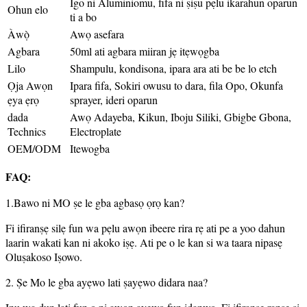
Igo ni Aluminiomu, fifa ni ṣiṣu pẹlu ikarahun oparun
Ohun elo
ti a bo
Àwọ̀
Awọ asefara
Agbara
50ml ati agbara miiran jẹ itẹwọgba
Lilo
Shampulu, kondisona, ipara ara ati be be lo etch
Ọja Awọn
Ipara fifa, Sokiri owusu to dara, fila Opo, Okunfa
ẹya ẹrọ
sprayer, ideri oparun
dada
Awọ Adayeba, Kikun, Iboju Siliki, Gbigbe Gbona,
Technics
Electroplate
OEM/ODM
Itewogba
FAQ:
1.Bawo ni MO ṣe le gba agbasọ ọrọ kan?
Fi ifiranṣẹ silẹ fun wa pẹlu awọn ibeere rira rẹ ati pe a yoo dahun
laarin wakati kan ni akoko iṣẹ. Ati pe o le kan si wa taara nipasẹ
Oluṣakoso Iṣowo.
2. Ṣe Mo le gba ayẹwo lati ṣayẹwo didara naa?