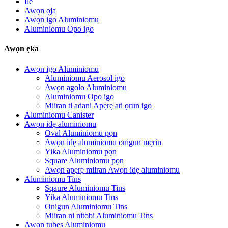
Ile
Awọn ọja
Awọn igo Aluminiomu
Aluminiomu Opo igo
Awọn ẹka
Awọn igo Aluminiomu
Aluminiomu Aerosol igo
Awọn agolo Aluminiomu
Aluminiomu Opo igo
Miiran ti adani Apẹrẹ ati ọrun igo
Aluminiomu Canister
Awọn idẹ aluminiomu
Oval Aluminiomu pọn
Awọn idẹ aluminiomu onigun mẹrin
Yika Aluminiomu pọn
Square Aluminiomu pọn
Awọn apẹrẹ miiran Awọn idẹ aluminiomu
Aluminiomu Tins
Sqaure Aluminiomu Tins
Yika Aluminiomu Tins
Onigun Aluminiomu Tins
Miiran ni nitobi Aluminiomu Tins
Awọn tubes Aluminiomu