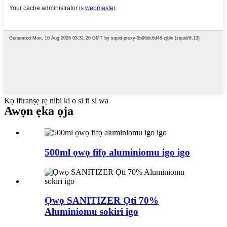
Kọ ifiranṣẹ rẹ nibi ki o si fi si wa
Awọn ẹka ọja
500ml ọwọ fifọ aluminiomu igo igo
Ọwọ SANITIZER Ọti 70%
Aluminiomu sokiri igo