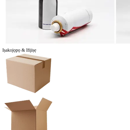
Iṣakojọpọ & Ifijiṣẹ