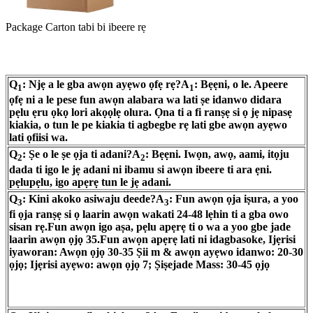
Package Carton tabi bi ibeere rẹ
Q
: Njẹ a le gba awọn ayẹwo ọfẹ rẹ?
A
: Bẹẹni, o le. Apeere
1
1
ọfẹ ni a le pese fun awọn alabara wa lati ṣe idanwo didara
pẹlu ẹru ọkọ lori akọọlẹ olura. Ọna ti a fi ranṣẹ si ọ jẹ nipasẹ
kiakia, o tun le pe kiakia ti agbegbe rẹ lati gbe awọn ayẹwo
lati ọfiisi wa.
Q
: Ṣe o le ṣe ọja ti adani?
A
: Bẹẹni. Iwọn, awọ, aami, itọju
2
2
dada ti igo le jẹ adani ni ibamu si awọn ibeere ti ara ẹni.
pẹlupẹlu, igo apẹrẹ tun le jẹ adani.
Q
: Kini akoko asiwaju deede?
A
: Fun awọn ọja iṣura, a yoo
3
3
fi ọja ranṣẹ si ọ laarin awọn wakati 24-48 lẹhin ti a gba owo
sisan rẹ.
Fun awọn igo aṣa, pẹlu apẹrẹ ti o wa a yoo gbe jade
laarin awọn ọjọ 35.
Fun awọn apẹrẹ lati ni idagbasoke, Ijẹrisi
iyaworan: Awọn ọjọ 30-35 Ṣii m & awọn ayẹwo idanwo: 20-30
ọjọ; Ijẹrisi ayẹwo: awọn ọjọ 7; Ṣiṣejade Mass: 30-45 ọjọ