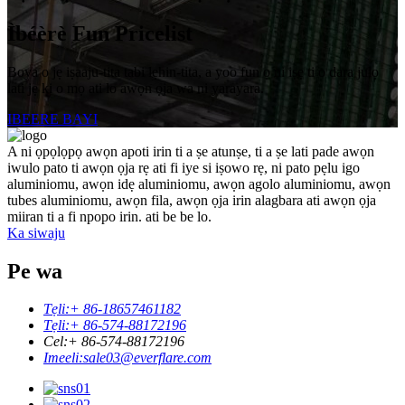
Ìbéèrè Fun Pricelist
Boya o jẹ iṣaaju-tita tabi lẹhin-tita, a yoo fun ọ ni iṣẹ ti o dara julọ
lati jẹ ki o mọ ati lo awọn ọja wa ni yarayara.
IBEERE BAYI
A ni ọpọlọpọ awọn apoti irin ti a ṣe atunṣe, ti a ṣe lati pade awọn
iwulo pato ti awọn ọja rẹ ati fi iye si iṣowo rẹ, ni pato pẹlu igo
aluminiomu, awọn idẹ aluminiomu, awọn agolo aluminiomu, awọn
tubes aluminiomu, awọn fila, awọn ọja irin alagbara ati awọn ọja
miiran ti a fi npopo irin. ati be be lo.
Ka siwaju
Pe wa
Tẹli:
+ 86-18657461182
Tẹli:
+ 86-574-88172196
Cel:
+ 86-574-88172196
Imeeli:
sale03@everflare.com