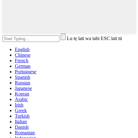
Lu tẹ lati wa tabi ESC lati tii
English
Chinese
French
German
Portuguese
Spanish
Russian
Japanese
Korean
Arabic
Irish
Greek
Turkish
Italian
Danish
Romanian