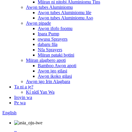
Miiran ni nitobi Aluminiomu Tins
Awọn tubes Aluminiomu
Awọn tubes Aluminiomu lile
Awọn tubes Aluminiomu Asọ
Awọn pipade
Awọn ifofo foomu
Ipara Pump
owusu Sprayers
dabaru fila
Nfa Sprayers
Miiran pataki bọtini
Miiran alagbero apoti
Bamboo Awọn apoti
Awọn igo gilasi
Awọn ikoko gilasi
Awọn igo Irin Alagbara
Ta ni a jẹ?
Kí nìdí Yan Wa
Iroyin wa
Pe wa
English