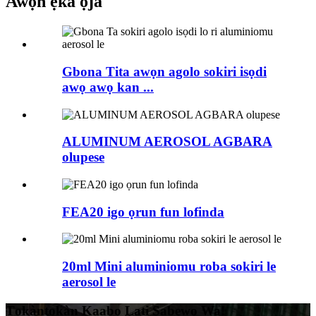
Awọn ẹka ọja
Gbona Tita awọn agolo sokiri isọdi
awọ awọ kan ...
ALUMINUM AEROSOL AGBARA
olupese
FEA20 igo ọrun fun lofinda
20ml Mini aluminiomu roba sokiri le
aerosol le
Tọkàntọkàn Kaabo Lati Ṣabẹwo Wa!