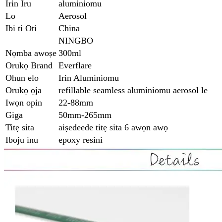
Irin Iru
aluminiomu
Lo
Aerosol
Ibi ti Oti
China
NINGBO
Nọmba awoṣe
300ml
Orukọ Brand
Everflare
Ohun elo
Irin Aluminiomu
Orukọ ọja
refillable seamless aluminiomu aerosol le
Iwọn opin
22-88mm
Giga
50mm-265mm
Titẹ sita
aiṣedeede titẹ sita 6 awọn awọ
Iboju inu
epoxy resini