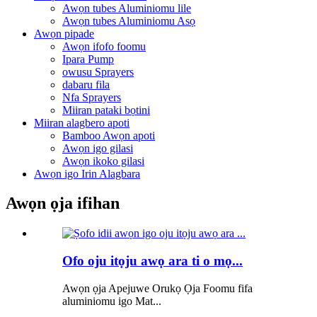
Awọn tubes Aluminiomu lile
Awọn tubes Aluminiomu Asọ
Awọn pipade
Awọn ifofo foomu
Ipara Pump
owusu Sprayers
dabaru fila
Nfa Sprayers
Miiran pataki bọtini
Miiran alagbero apoti
Bamboo Awọn apoti
Awọn igo gilasi
Awọn ikoko gilasi
Awọn igo Irin Alagbara
Awọn ọja ifihan
Ofo oju itọju awọ ara ti o mọ...
Awọn ọja Apejuwe Orukọ Ọja Foomu fifa
aluminiomu igo Mat...