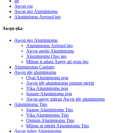
Ile
Awọn ọja
Awọn igo Aluminiomu
Aluminiomu Aerosol igo
Awọn ẹka
Awọn igo Aluminiomu
Aluminiomu Aerosol igo
Awọn agolo Aluminiomu
Aluminiomu Opo igo
Miiran ti adani Apẹrẹ ati ọrun igo
Aluminiomu Canister
Awọn idẹ aluminiomu
Oval Aluminiomu pọn
Awọn idẹ aluminiomu onigun mẹrin
Yika Aluminiomu pọn
Square Aluminiomu pọn
Awọn apẹrẹ miiran Awọn idẹ aluminiomu
Aluminiomu Tins
Sqaure Aluminiomu Tins
Yika Aluminiomu Tins
Onigun Aluminiomu Tins
Miiran ni nitobi Aluminiomu Tins
Awọn tubes Aluminiomu