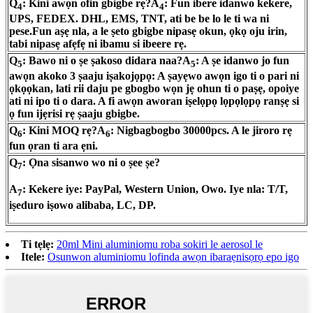
Q
: Kini awọn ofin gbigbe rẹ?
A
: Fun ibere idanwo kekere,
4
4
UPS, FEDEX. DHL, EMS, TNT, ati be be lo le ti wa ni
pese.
Fun aṣẹ nla, a le ṣeto gbigbe nipasẹ okun, ọkọ oju irin,
tabi nipasẹ afẹfẹ ni ibamu si ibeere rẹ.
Q
: Bawo ni o ṣe ṣakoso didara naa?
A
: A ṣe idanwo jo fun
5
5
awọn akoko 3 ṣaaju iṣakojọpọ: A ṣayẹwo awọn igo ti o pari ni
ọkọọkan, lati rii daju pe gbogbo wọn jẹ ohun ti o paṣẹ, opoiye
ati ni ipo ti o dara. A fi awọn aworan iṣelọpọ lọpọlọpọ ranṣẹ si
ọ fun ijẹrisi rẹ ṣaaju gbigbe.
Q
: Kini MOQ rẹ?
A
: Nigbagbogbo 30000pcs. A le jiroro rẹ
6
6
fun ọran ti ara ẹni.
Q
: Ọna sisanwo wo ni o ṣee ṣe?
7
A
: Kekere iye: PayPal, Western Union, Owo. Iye nla: T/T,
7
iṣeduro iṣowo alibaba, LC, DP.
Ti tẹlẹ:
20ml Mini aluminiomu roba sokiri le aerosol le
Itele:
Osunwon aluminiomu lofinda awọn ibaraẹnisọrọ epo igo