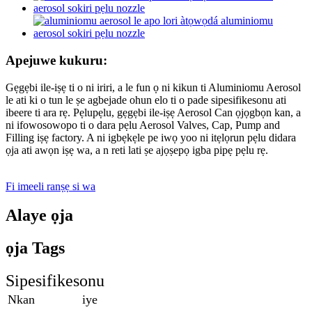
Apejuwe kukuru:
Gẹgẹbi ile-iṣẹ ti o ni iriri, a le fun ọ ni kikun ti Aluminiomu Aerosol
le ati ki o tun le ṣe agbejade ohun elo ti o pade sipesifikesonu ati
ibeere ti ara rẹ. Pẹlupẹlu, gẹgẹbi ile-iṣẹ Aerosol Can ọjọgbọn kan, a
ni ifowosowopo ti o dara pẹlu Aerosol Valves, Cap, Pump and
Filling iṣẹ factory. A ni igbẹkẹle pe iwọ yoo ni itẹlọrun pẹlu didara
ọja ati awọn iṣẹ wa, a n reti lati ṣe ajọṣepọ igba pipẹ pẹlu rẹ.
Fi imeeli ranṣẹ si wa
Alaye ọja
ọja Tags
Sipesifikesonu
Nkan
iye