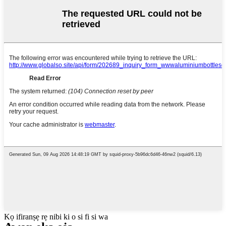
Kọ ifiranṣẹ rẹ nibi ki o si fi si wa