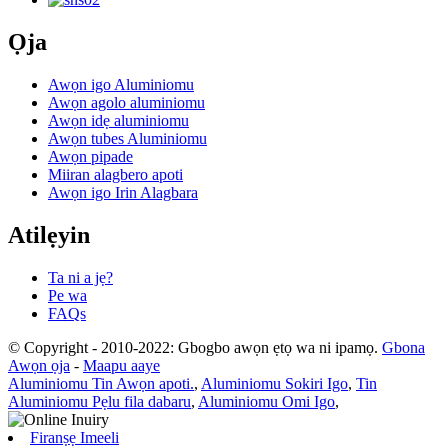
Ọja
Awọn igo Aluminiomu
Awọn agolo aluminiomu
Awọn idẹ aluminiomu
Awọn tubes Aluminiomu
Awọn pipade
Miiran alagbero apoti
Awọn igo Irin Alagbara
Atilẹyin
Ta ni a jẹ?
Pe wa
FAQs
© Copyright - 2010-2022: Gbogbo awọn ẹtọ wa ni ipamọ.
Gbona
Awọn ọja
-
Maapu aaye
Aluminiomu Tin Awọn apoti.
,
Aluminiomu Sokiri Igo
,
Tin
Aluminiomu Pẹlu fila dabaru
,
Aluminiomu Omi Igo
,
Firanṣẹ Imeeli