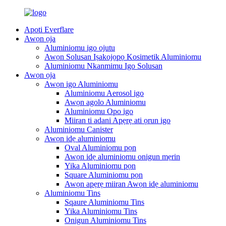
Apoti Everflare
Awọn ọja
Aluminiomu igo ojutu
Awọn Solusan Iṣakojọpọ Kosimetik Aluminiomu
Aluminiomu Nkanmimu Igo Solusan
Awọn ọja
Awọn igo Aluminiomu
Aluminiomu Aerosol igo
Awọn agolo Aluminiomu
Aluminiomu Opo igo
Miiran ti adani Apẹrẹ ati ọrun igo
Aluminiomu Canister
Awọn idẹ aluminiomu
Oval Aluminiomu pọn
Awọn idẹ aluminiomu onigun mẹrin
Yika Aluminiomu pọn
Square Aluminiomu pọn
Awọn apẹrẹ miiran Awọn idẹ aluminiomu
Aluminiomu Tins
Sqaure Aluminiomu Tins
Yika Aluminiomu Tins
Onigun Aluminiomu Tins